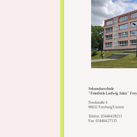
Sekundarschule
"Friedrich Ludwig Jahn" Fre
Nordstraße 4
06632 Freyburg/Unstrut
Telefon: 034464/28215
Fax: 034464/27135