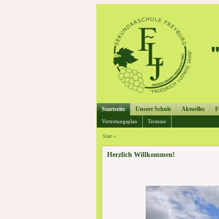
Startseite
Unsere Schule
Aktuelles
F
Vertretungsplan
Termine
Start
»
Herzlich Willkommen!